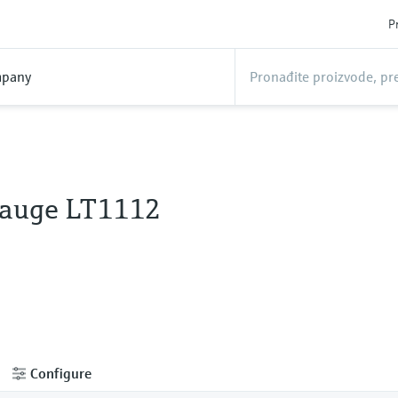
P
pany
Gauge LT1112
Configure