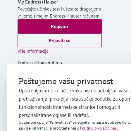
My Endress+Hauser
Povećajte učinkovitost i uštedite dragocjeno
vrijeme s mojim Endress+Hauser računom!
Register
Prijaviti se
Više informacija
Endress+Hauser d.o.o.
Croatia
Poštujemo vašu privatnost
+385 1 6591 780
Upotrebljavamo kolačiće kako bismo poboljšali vaše 
pretraživanja, prikupljali statističke podatke za opti
info.hr@endress.com
funkcionalnosti internetske stranice i omogućili
personalizirane oglase ili sadržaj.
Odabirom opcije "Prihvati sve" pristajete na našu upotrebu kolač
Za više informacija pročitajte našu
Politiku o kolačićima
.