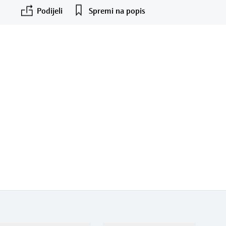
Podijeli
Spremi na popis
F
L
E
X