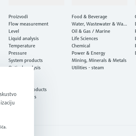
Proizvodi i usluge
Industrije
Proizvodi
Food & Beverage
Flow measurement
Water, Wastewater & Wast
Level
e
Oil & Gas / Marine
Liquid analysis
Life Sciences
Temperature
Chemical
Pressure
Power & Energy
System products
Mining, Minerals & Metals
Optical analysis
Utilities - steam
Netilion IIoT
Software
Featured products
iskustvo
Product tools
mizaciju
Services
ića.