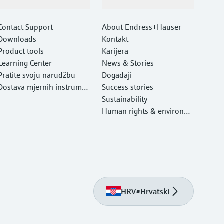
Podrška
Tvrtka
Contact Support
About Endress+Hauser
Downloads
Kontakt
Product tools
Karijera
Learning Center
News & Stories
Pratite svoju narudžbu
Događaji
Dostava mjernih instrume
Success stories
nata
Sustainability
Human rights & environm
ental protection
HRV
•
Hrvatski